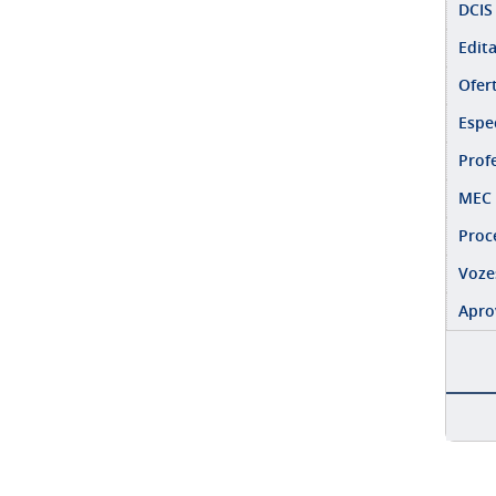
DCIS
Edita
Ofert
Espec
Prof
MEC 
Proc
Voze
Apro