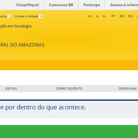
Simplifique!
Comunica BR
Participe
Acesso à infor
 busca
3
Ir para o rodapé
4
A+
A
A-
PT
EN
ES
ção em Sociologia
DERAL DO AMAZONAS
EDITAIS
CORPO DOCENTE
DISCIPLINAS
ue por dentro do que acontece.