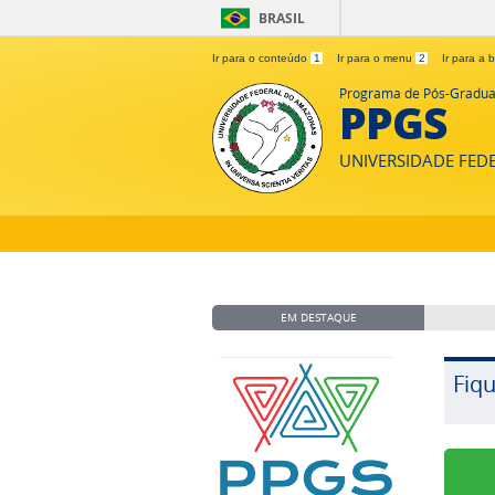
BRASIL
Ir para o conteúdo
1
Ir para o menu
2
Ir para a
Programa de Pós-Gradua
PPGS
UNIVERSIDADE FE
EM DESTAQUE
Fiq