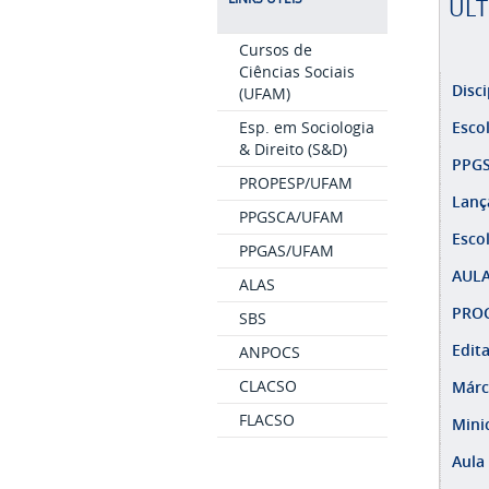
ÚLT
Cursos de
Ciências Sociais
Disci
(UFAM)
Esco
Esp. em Sociologia
& Direito (S&D)
PPGS
PROPESP/UFAM
Lanç
PPGSCA/UFAM
Esco
PPGAS/UFAM
AULA
ALAS
PROC
SBS
Edit
ANPOCS
CLACSO
Márc
FLACSO
Minic
Aula