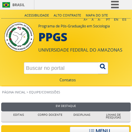
BRASIL
Simplifique!
ACESSIBILIDADE
ALTO CONTRASTE
MAPA DO SITE
A+
A
A-
PT
EN
ES
Comunica BR
Programa de Pós-Graduação em Sociologia
PPGS
Participe
Acesso à informação
UNIVERSIDADE FEDERAL DO AMAZONAS
Legislação
Canais
Contatos
PÁGINA INICIAL
>
EQUIPE/COMISSÕES
EM DESTAQUE
EDITAIS
CORPO DOCENTE
DISCIPLINAS
LINHAS DE
PESQUISAS
MENU