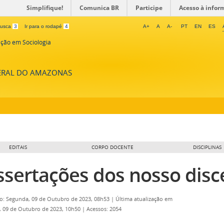
Simplifique!
Comunica BR
Participe
Acesso à infor
 busca
3
Ir para o rodapé
4
A+
A
A-
PT
EN
ES
ção em Sociologia
DERAL DO AMAZONAS
EDITAIS
CORPO DOCENTE
DISCIPLINAS
ssertações dos nosso disc
o: Segunda, 09 de Outubro de 2023, 08h53
|
Última atualização em
 09 de Outubro de 2023, 10h50
|
Acessos: 2054