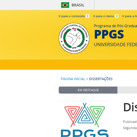
BRASIL
Ir para o conteúdo
1
Ir para o menu
2
Ir para a
Programa de Pós-Gradua
PPGS
UNIVERSIDADE FE
PÁGINA INICIAL
>
DISSERTAÇÕES
EM DESTAQUE
Di
Publicad
Segunda,