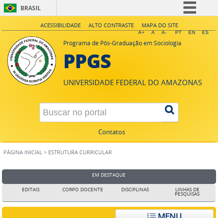
BRASIL
Simplifique!
ACESSIBILIDADE
ALTO CONTRASTE
MAPA DO SITE
A+
A
A-
PT
EN
ES
Comunica BR
Programa de Pós-Graduação em Sociologia
PPGS
Participe
Acesso à informação
UNIVERSIDADE FEDERAL DO AMAZONAS
Legislação
Canais
Contatos
PÁGINA INICIAL
>
ESTRUTURA CURRICULAR
EM DESTAQUE
EDITAIS
CORPO DOCENTE
DISCIPLINAS
LINHAS DE
PESQUISAS
MENU