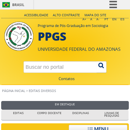
BRASIL
Simplifique!
ACESSIBILIDADE
ALTO CONTRASTE
MAPA DO SITE
A+
A
A-
PT
EN
ES
Comunica BR
Programa de Pós-Graduação em Sociologia
PPGS
Participe
Acesso à informação
UNIVERSIDADE FEDERAL DO AMAZONAS
Legislação
Canais
Contatos
PÁGINA INICIAL
>
EDITAIS DIVERSOS
EM DESTAQUE
EDITAIS
CORPO DOCENTE
DISCIPLINAS
LINHAS DE
PESQUISAS
MENU