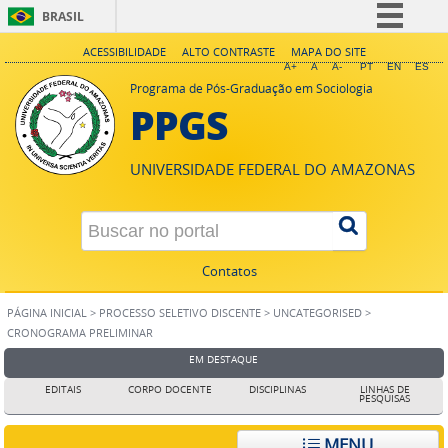
BRASIL
Simplifique!
ACESSIBILIDADE
ALTO CONTRASTE
MAPA DO SITE
A+
A
A-
PT
EN
ES
Comunica BR
Programa de Pós-Graduação em Sociologia
PPGS
Participe
Acesso à informação
UNIVERSIDADE FEDERAL DO AMAZONAS
Legislação
Canais
Contatos
PÁGINA INICIAL
>
PROCESSO SELETIVO DISCENTE
>
UNCATEGORISED
>
CRONOGRAMA PRELIMINAR
EM DESTAQUE
EDITAIS
CORPO DOCENTE
DISCIPLINAS
LINHAS DE
PESQUISAS
MENU