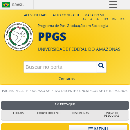
BRASIL
Simplifique!
ACESSIBILIDADE
ALTO CONTRASTE
MAPA DO SITE
A+
A
A-
PT
EN
ES
Comunica BR
Programa de Pós-Graduação em Sociologia
PPGS
Participe
Acesso à informação
UNIVERSIDADE FEDERAL DO AMAZONAS
Legislação
Canais
Contatos
PÁGINA INICIAL
>
PROCESSO SELETIVO DISCENTE
>
UNCATEGORISED
>
TURMA 2025
EM DESTAQUE
EDITAIS
CORPO DOCENTE
DISCIPLINAS
LINHAS DE
PESQUISAS
MENU